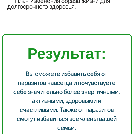
Стоимость
участия
2950 рублей
Специальное
предложение!
При оплате сегодня до конца
для
скидка 1000 рублей
19
20
13
часов
минут
секунд