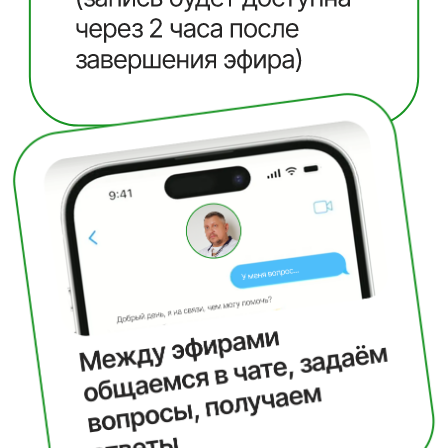
1 день
Диагностика и подготовка к
антипаразитарной программе
— Мифы и реальность. Развенчиваем
мифы о паразитах и представляем
проверенные научные факты.
— Как подготовиться к избавлению от
паразитов. Основные принципы и первые
шаги.
— Питание перед началом паразитарного
курса.
— Какие анализы нужно сдать и что с ними
делать потом.
2 день