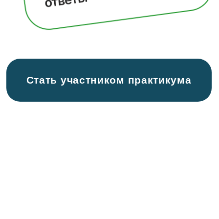
Как проходит паразитарный курс:
методы, таблетки, травы, диеты.
— Домашние методы лечения паразитов и
безвредные для организма средства.
— Особенности лечения, которое
предлагают диетологи. Плюсы и минусы.
— Особенность лечения, которое
предлагают врачи. Плюсы и минусы.
— Необходимость дорогостоящих бадов.
— Какие есть таблетки, их плюсы и
минусы.
— Какие есть клизмы, их плюсы и минусы.
3 день
Защита на всю жизнь: как