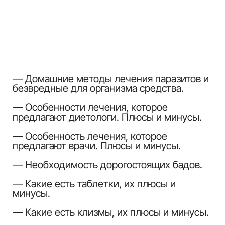
счастливыми. Также от паразитов
смогут избавиться все члены вашей
семьи.
Стать участником практикума
Илья Попов
Врач-паразитолог
Сертификат инфекциониста с 2005 года.
Работал врачом педиатром с 2001 по 2004 год.
Работал врачом инфекционистом с 2005 года
во 2ой инфекционной больнице г. Воронеж
Работал с 2007 по 2012 год в 12ой
инфекционной больнице г. Воронеж.
Главный врач мед центра “Медицинские
технологи” с 2012 по 2024 год.