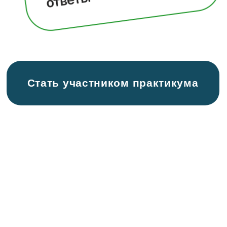
стройность
— Почему ПМС, климакс и бессонница
мешают похудеть.
— 5 привычек, которые разрушают
гормональный баланс.
— Что такое «детокс для лимфы» и как
его запустить за 5 минут в день.
3 день
Энергия вместо усталости: Как
проснуться бодрой и сохранить
силы до вечера
— Почему кофе и сладости — не
решение, а ловушка.