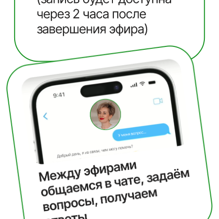
1 день
Почему после 40 не работают
диеты? Секреты безопасного
похудения
— Почему возраст меняет правила игры:
метаболизм, гормоны, стресс.
— Топ-3 ошибки, из-за которых вес не
уходит.
— Как худеть без голода и срывов: метод
«умной тарелки» для каждого возраста
2 день
Женское здоровье: Как гормоны,
сон и стресс крадут вашу