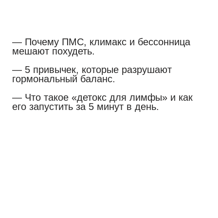
Наталья Ковалева
Практикующий нутрициолог
Практикующий нутрициолог
международного уровня
с 5-летним
опытом.
Специалист по женскому гормональному
здоровью, автор 4 схем восстановления
организма.
Участница подкастов о женском здоровье.
Убрала ПМС
у 200+ женщин — теперь они
не делят месяц на «до и после».
Помогла похудеть
на 4–8 кг даже тем, у
кого «гормоны против».
«Сапожник с сапогами» — сама следует
своим методикам!