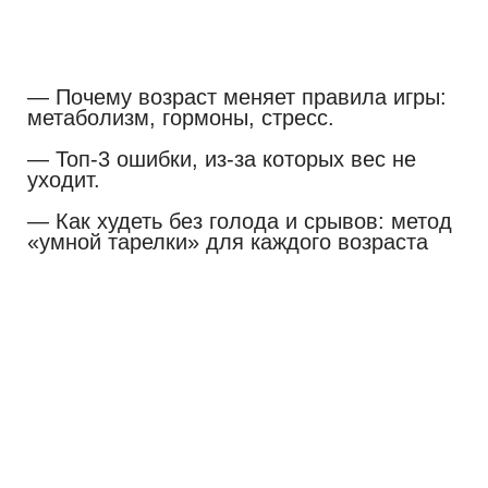
— Топ-5 продуктов для энергии (рецепты
смузи и перекусов).
— Дыхательная гимнастика против
стресса: 5 минут в день.
Результат:
Вы сможете избавиться от 4-5 кг лишнего
веса уже к началу лета, улучшить
качество вашего женского здоровья, также
стать значительно более энергичными,
активными, здоровыми и счастливыми.
Даже если вам “немного за 40” :)
Стать участником практикума