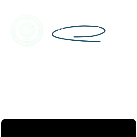
День №2
Запись эфира
Пошаговая система
выведения паразитов без
агрессивных методов