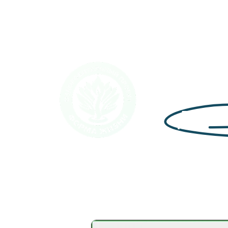
За
День
Диаг
анти
2)