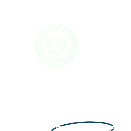
Трехдневный
практикум:
Путь к
как победить пар