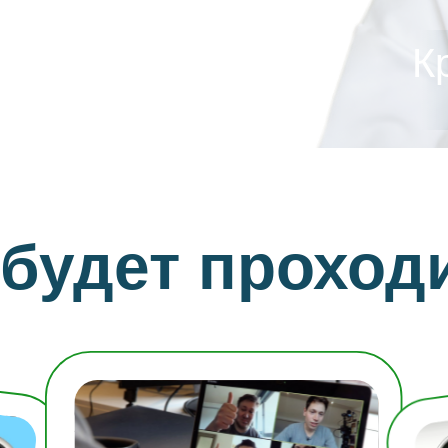
ых
К
 будет проход