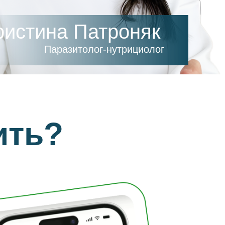
ристина Патроняк
Паразитолог-нутрициолог
ить?