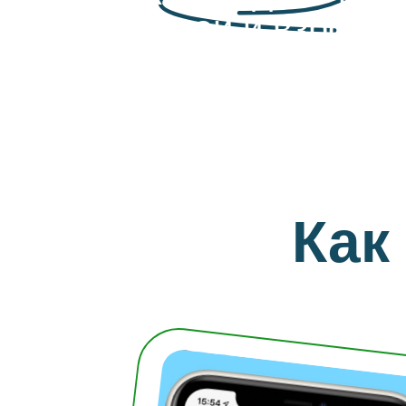
у детей и взросл
Как