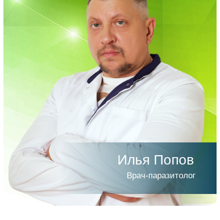
Илья Попов
Врач-паразитолог
Чтобы принять
участие
заполните
форму: