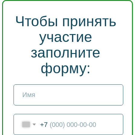
+7
Принять участие
Сразу после регистрации
мы подарим вам гайд:
“10 ошибок при
очищении, которые
совершают 90%
людей”